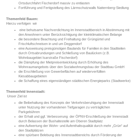
Ortsdurchfahrt Fischerdorf massiv zu entlasten
Fortführung und Fertigstellung des Lärmschutzwalls Natternberg-Siedlung
Themenfeld Bauen:
Hierzu verfolgen wir
eine behutsame Nachverdichtung im Innenstadtbereich in Abstimmung mit
den Anwohnern unter Berücksichtigung der kleinklimatischen Belange
die besondere Beachtung und Freihaltung der Grüngürtel und
Frischluftschneisen in und um Deggendorf
eine Ausweisung preisgünstigen Baulands für Familien in den Stadtteilen
durch Ortsabrundungen und Schließung von Baulücken (z.B.
Wohnbaugebiet Isarstraße Fischerdorf)
die Dämpfung der Mietpreisentwicklung durch Erhöhung des
Wohnraumangebots über den Sozialwohnungsbau der Stadtbau GmbH
die Erschließung von Gewerbeflächen auf wiederverfüllten
Kiesabbaugebieten
die Schaffung eines eigenständigen städtischen Energieparks (Stadtwerke)
Themenfeld Innenstadt:
Unser Ziel ist
die Beibehaltung des Konzepts der Verkehrsberuhigung der Innenstadt
unter Nutzung der vorhandenen Tiefgaragen zu verträglichen
Parkgebühren
der Erhalt und ggf. Verbesserung der ÖPNV-Erschließung der Innenstadt
durch Belassen der Bushaltestelle am Oberen Stadtplatz
eine Aufwertung der Wohn- und Aufenthaltsqualität durch mehr „Grün“ auf
den Stadtplätzen
eine spürbare Belebung des Innenstadtbereichs durch Förderung der