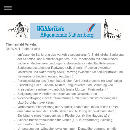
Themenfeld Verkehr:
Die W.A.N. steht für eine
umfassende Sanierung des Verkehrswegenetzes (z.B. dringliche Sanierung
der Schmied- und Natternberger Straße in Rettenbach) mit dem Ausbau
sicherer Radwegeverbindungen insbesondere in alle Stadtteile sowie
Sanierung bestehender Radwege (z.B. dringlich Radweg zwischen
Mainkofen und Natternberg sowie Radweg zwischen Mettenuferstraße und
Natternberg-Siedlung entlang Autobahn)
Fortentwicklung des (inner-)städtischen Verkehrskonzepts mit langfristiger
Einrichtung eines Einbahn-Altstadt-Ringverkehrs und Schaffung von
Kreisverkehrsanlagen wo möglich (mehr Mut zum Kreisverkehr!)
Steigerung der Verkehrssicherheit an den Ortseinfahrten
Weiterverfolgung einer Ortsumfahrung Rettenbach zur Vermeidung des
Lkw-Durchfahrtsverkehrs
Verbesserte Einbeziehung der Stadtteile rechts der Donau in den ÖPNV
durch Ausweitung der Stadtbuslinien und Nutzung der Waldbahn durch
Einrichtung eines Haltepunktes in Fischerdorf (Nähe Hauptstraße)
Sichere Buswartehäuschen für Kinder (z.B. in Natternberg-Siedlung,
Fischerdorf Siedlung)
Umsetzung der wünschenswerten neuen Donauüberquerung, um die