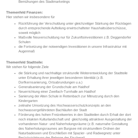
Bemühungen des Stadtmarketings
Themenfeld Finanzen:
Hier stehen wir insbesondere für
Rückführung der Verschuldung unter gleichzeitiger Stärkung der Rücklagen
durch entsprechende Aufteilung erwirtschafteter Haushaltsüberschüsse,
soweit möglich
Maßvolle Neuverschuldung nur für Zukunftsinvestitionen z.B. Deggendorfer
Schulen
die Fortsetzung der notwendigen Investitionen in unsere Infrastruktur mit
Augenmaß
Themenfeld Stadtteile:
Wir stehen für folgende Ziele
die Stärkung und nachhaltige strukturelle Weiterentwicklung der Stadtteile
unter Erhaltung ihrer jeweiligen besonderen Identität (z.B.
Dorfkernsanierung, Ortsabrundungen u.a.)
Generalsanierung der Grundschule am Haidhof
Neuerrichtung einer Zweifach-Turnhalle am Haidhof
Sanierung der Alten Schule in Rettenbach zur Mitnutzung durch den
Kindergarten
zeitnahe Umsetzung des Hochwasserschutzkonzepts an den
hochwassergefährdeten Bachläufen der Stadt
Förderung des hohen Freizeitwertes in den Stadtteilen durch Erhalt der dort
noch intakten Kulturlandschaft und gleichzeitig attraktiver Ausgestaltung der
vorhandenen Natur- und Naherholungsräume (z.B. naturnahe Gestaltung
des Naherholungsraumes am Burgsee mit strukturellem Ordnen der
Naturbadeseen und Erschließen mit Spazier- und Radwegnetz unter
Berücksichtigung der Belange der Fischerei)