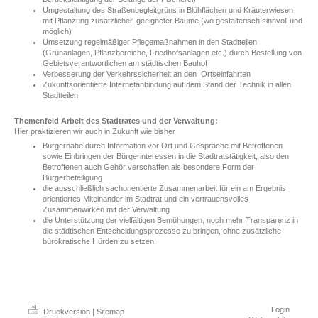
Umgestaltung des Straßenbegleitgrüns in Blühflächen und Kräuterwiesen
mit Pflanzung zusätzlicher, geeigneter Bäume (wo gestalterisch sinnvoll und
möglich)
Umsetzung regelmäßiger Pflegemaßnahmen in den Stadtteilen
(Grünanlagen, Pflanzbereiche, Friedhofsanlagen etc.) durch Bestellung von
Gebietsverantwortlichen am städtischen Bauhof
Verbesserung der Verkehrssicherheit an den Ortseinfahrten
Zukunftsorientierte Internetanbindung auf dem Stand der Technik in allen
Stadtteilen
Themenfeld Arbeit des Stadtrates und der Verwaltung:
Hier praktizieren wir auch in Zukunft wie bisher
Bürgernähe durch Information vor Ort und Gespräche mit Betroffenen
sowie Einbringen der Bürgerinteressen in die Stadtratstätigkeit, also den
Betroffenen auch Gehör verschaffen als besondere Form der
Bürgerbeteiligung
die ausschließlich sachorientierte Zusammenarbeit für ein am Ergebnis
orientiertes Miteinander im Stadtrat und ein vertrauensvolles
Zusammenwirken mit der Verwaltung
die Unterstützung der vielfältigen Bemühungen, noch mehr Transparenz in
die städtischen Entscheidungsprozesse zu bringen, ohne zusätzliche
bürokratische Hürden zu setzen.
Login
Druckversion
|
Sitemap